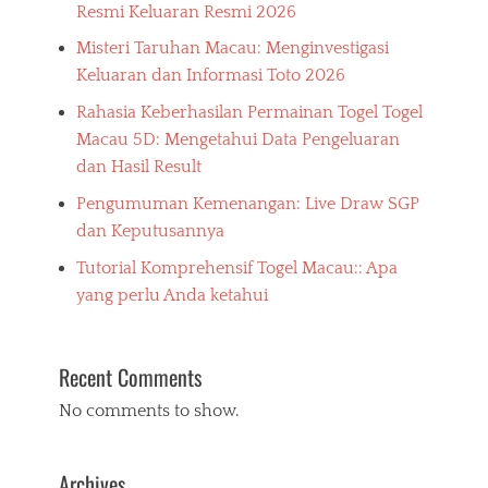
Resmi Keluaran Resmi 2026
Misteri Taruhan Macau: Menginvestigasi
Keluaran dan Informasi Toto 2026
Rahasia Keberhasilan Permainan Togel Togel
Macau 5D: Mengetahui Data Pengeluaran
dan Hasil Result
Pengumuman Kemenangan: Live Draw SGP
dan Keputusannya
Tutorial Komprehensif Togel Macau:: Apa
yang perlu Anda ketahui
Recent Comments
No comments to show.
Archives