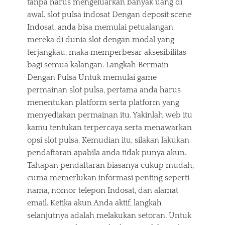
tanpa harus mengeluarkan banyak uang di
awal. slot pulsa indosat Dengan deposit scene
Indosat, anda bisa memulai petualangan
mereka di dunia slot dengan modal yang
terjangkau, maka memperbesar aksesibilitas
bagi semua kalangan. Langkah Bermain
Dengan Pulsa Untuk memulai game
permainan slot pulsa, pertama anda harus
menentukan platform serta platform yang
menyediakan permainan itu. Yakinlah web itu
kamu tentukan terpercaya serta menawarkan
opsi slot pulsa. Kemudian itu, silakan lakukan
pendaftaran apabila anda tidak punya akun.
Tahapan pendaftaran biasanya cukup mudah,
cuma memerlukan informasi penting seperti
nama, nomor telepon Indosat, dan alamat
email. Ketika akun Anda aktif, langkah
selanjutnya adalah melakukan setoran. Untuk