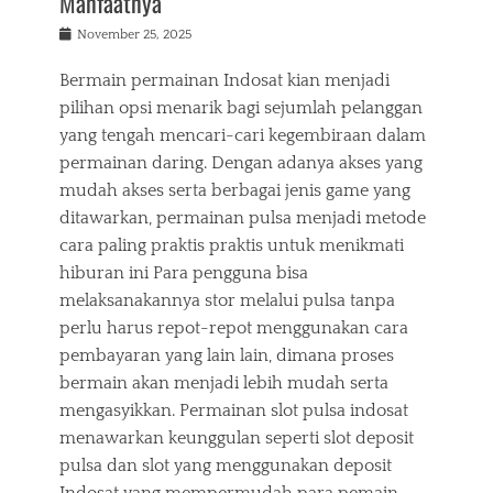
Manfaatnya
Posted
November 25, 2025
on
Bermain permainan Indosat kian menjadi
pilihan opsi menarik bagi sejumlah pelanggan
yang tengah mencari-cari kegembiraan dalam
permainan daring. Dengan adanya akses yang
mudah akses serta berbagai jenis game yang
ditawarkan, permainan pulsa menjadi metode
cara paling praktis praktis untuk menikmati
hiburan ini Para pengguna bisa
melaksanakannya stor melalui pulsa tanpa
perlu harus repot-repot menggunakan cara
pembayaran yang lain lain, dimana proses
bermain akan menjadi lebih mudah serta
mengasyikkan. Permainan slot pulsa indosat
menawarkan keunggulan seperti slot deposit
pulsa dan slot yang menggunakan deposit