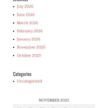
July 2026
June 2026
March 2026
February 2026
January 2026
November 2025
October 2025
Categories
Uncategorized
NOVEMBER 2025