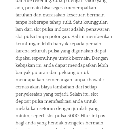
dana ke rekening. Cukup dengan saldo yang
ada, pemain bisa segera menempatkan
taruhan dan merasakan keseruan bermain
tanpa beberapa tahap sulit. Satu keunggulan
lain dari slot pulsa Indosat adalah penawaran
slot pulsa tanpa potongan. Hal ini memberikan
keuntungan lebih banyak kepada pemain
karena seluruh pulsa yang digunakan dapat
dipakai sepenuhnya untuk bermain. Dengan
kebijakan ini, anda dapat mendapatkan lebih
banyak putaran dan peluang untuk
mendapatkan kemenangan tanpa khawatir
cemas akan biaya tambahan dari setiap
penyelesaian yang terjadi. Selain itu, slot
deposit pulsa memfasilitasi anda untuk
melakukan setoran dengan jumlah yang
minim, seperti slot pulsa 5000. Fitur ini pas
bagi anda yang hendak mengetes bermain