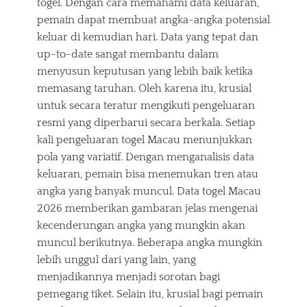
togel. Dengan cara memahami data keluaran,
pemain dapat membuat angka-angka potensial
keluar di kemudian hari. Data yang tepat dan
up-to-date sangat membantu dalam
menyusun keputusan yang lebih baik ketika
memasang taruhan. Oleh karena itu, krusial
untuk secara teratur mengikuti pengeluaran
resmi yang diperbarui secara berkala. Setiap
kali pengeluaran togel Macau menunjukkan
pola yang variatif. Dengan menganalisis data
keluaran, pemain bisa menemukan tren atau
angka yang banyak muncul. Data togel Macau
2026 memberikan gambaran jelas mengenai
kecenderungan angka yang mungkin akan
muncul berikutnya. Beberapa angka mungkin
lebih unggul dari yang lain, yang
menjadikannya menjadi sorotan bagi
pemegang tiket. Selain itu, krusial bagi pemain