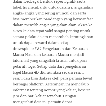
dalam berbagai bentuk, seperti grafik serta
tabel. Ini membantu untuk dalam menganalisis
angka-angka yang sering muncul dan serta
bisa memberikan pandangan yang bermanfaat
dalam memilih angka yang akan akan. Akses ke
akses ke data tepat valid sangat penting untuk
semua pelaku dalam menambah kemungkinan
untuk dapat reward dalam setiap
draw.spintax### Pengeluaran dan Keluaran
Macau Hasil dan keluaran Macau menjadi
informasi yang sangatlah krusial untuk para
petaruh togel. Setiap data dari pengeluaran
togel Macau 4D diumumkan secara resmi
resmi dan bisa diakses oleh para pemain lewat
berbagai platform. Keterangan ini mencakup
informasi tentang nomor yang keluar, beserta
jam dan hari keluar tersebut. Dengan
mengetahui data ini, pemain dapat