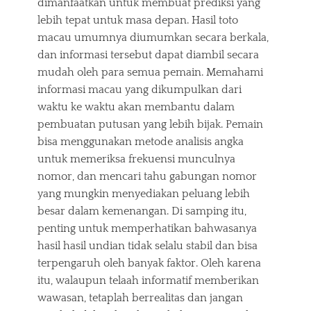
dimanfaatkan untuk membuat prediksi yang
lebih tepat untuk masa depan. Hasil toto
macau umumnya diumumkan secara berkala,
dan informasi tersebut dapat diambil secara
mudah oleh para semua pemain. Memahami
informasi macau yang dikumpulkan dari
waktu ke waktu akan membantu dalam
pembuatan putusan yang lebih bijak. Pemain
bisa menggunakan metode analisis angka
untuk memeriksa frekuensi munculnya
nomor, dan mencari tahu gabungan nomor
yang mungkin menyediakan peluang lebih
besar dalam kemenangan. Di samping itu,
penting untuk memperhatikan bahwasanya
hasil hasil undian tidak selalu stabil dan bisa
terpengaruh oleh banyak faktor. Oleh karena
itu, walaupun telaah informatif memberikan
wawasan, tetaplah berrealitas dan jangan