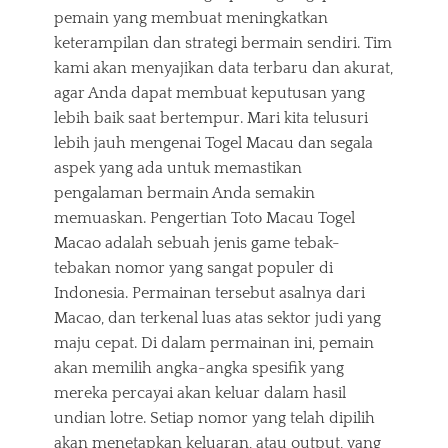
pemain yang membuat meningkatkan
keterampilan dan strategi bermain sendiri. Tim
kami akan menyajikan data terbaru dan akurat,
agar Anda dapat membuat keputusan yang
lebih baik saat bertempur. Mari kita telusuri
lebih jauh mengenai Togel Macau dan segala
aspek yang ada untuk memastikan
pengalaman bermain Anda semakin
memuaskan. Pengertian Toto Macau Togel
Macao adalah sebuah jenis game tebak-
tebakan nomor yang sangat populer di
Indonesia. Permainan tersebut asalnya dari
Macao, dan terkenal luas atas sektor judi yang
maju cepat. Di dalam permainan ini, pemain
akan memilih angka-angka spesifik yang
mereka percayai akan keluar dalam hasil
undian lotre. Setiap nomor yang telah dipilih
akan menetapkan keluaran, atau output, yang