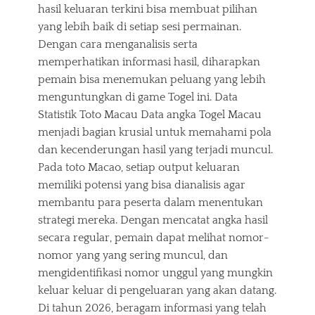
hasil keluaran terkini bisa membuat pilihan
yang lebih baik di setiap sesi permainan.
Dengan cara menganalisis serta
memperhatikan informasi hasil, diharapkan
pemain bisa menemukan peluang yang lebih
menguntungkan di game Togel ini. Data
Statistik Toto Macau Data angka Togel Macau
menjadi bagian krusial untuk memahami pola
dan kecenderungan hasil yang terjadi muncul.
Pada toto Macao, setiap output keluaran
memiliki potensi yang bisa dianalisis agar
membantu para peserta dalam menentukan
strategi mereka. Dengan mencatat angka hasil
secara regular, pemain dapat melihat nomor-
nomor yang yang sering muncul, dan
mengidentifikasi nomor unggul yang mungkin
keluar keluar di pengeluaran yang akan datang.
Di tahun 2026, beragam informasi yang telah