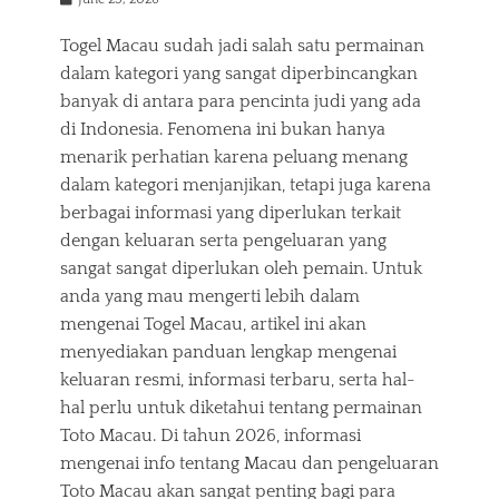
on
Togel Macau sudah jadi salah satu permainan
dalam kategori yang sangat diperbincangkan
banyak di antara para pencinta judi yang ada
di Indonesia. Fenomena ini bukan hanya
menarik perhatian karena peluang menang
dalam kategori menjanjikan, tetapi juga karena
berbagai informasi yang diperlukan terkait
dengan keluaran serta pengeluaran yang
sangat sangat diperlukan oleh pemain. Untuk
anda yang mau mengerti lebih dalam
mengenai Togel Macau, artikel ini akan
menyediakan panduan lengkap mengenai
keluaran resmi, informasi terbaru, serta hal-
hal perlu untuk diketahui tentang permainan
Toto Macau. Di tahun 2026, informasi
mengenai info tentang Macau dan pengeluaran
Toto Macau akan sangat penting bagi para