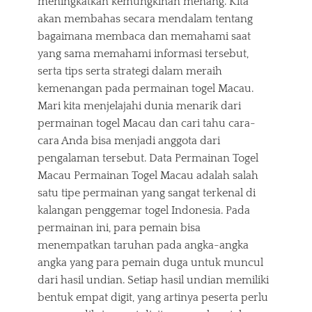
meningkatkan kemungkinan menang. Kita
akan membahas secara mendalam tentang
bagaimana membaca dan memahami saat
yang sama memahami informasi tersebut,
serta tips serta strategi dalam meraih
kemenangan pada permainan togel Macau.
Mari kita menjelajahi dunia menarik dari
permainan togel Macau dan cari tahu cara-
cara Anda bisa menjadi anggota dari
pengalaman tersebut. Data Permainan Togel
Macau Permainan Togel Macau adalah salah
satu tipe permainan yang sangat terkenal di
kalangan penggemar togel Indonesia. Pada
permainan ini, para pemain bisa
menempatkan taruhan pada angka-angka
angka yang para pemain duga untuk muncul
dari hasil undian. Setiap hasil undian memiliki
bentuk empat digit, yang artinya peserta perlu