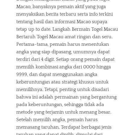
Macao, banyaknya pemain aktif yang juga
menyaksikan berita terbaru serta info terkini
tentang hasil dan informasi Macao supaya
tetap up to date. Langkah Bermain Togel Macau
Bertaruh Togel Macau amat ringan dan seru.
Pertama-tama, pemain harus menentukan
angka yang siap dipasang, umumnya dapat
terdiri dari 4 digit. Setiap orang pemain dapat
memilih kombinasi angka dari 0000 hingga
9999, dan dapat menggunakan angka
keberuntungan atau strategi khusus untuk
memilihnya. Tetapi, penting untuk disadari
bahwa ini adalah permainan yang bergantung
pada keberuntungan, sehingga tidak ada
metode yang terjamin untuk menang besar.
Setelah memilih angka, pemain harus
memasang taruhan. Terdapat berbagai jenis
taruhan yang dapat dipilih, dimulai dari