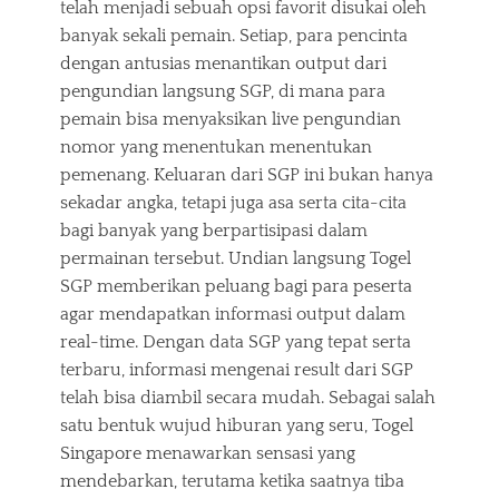
telah menjadi sebuah opsi favorit disukai oleh
banyak sekali pemain. Setiap, para pencinta
dengan antusias menantikan output dari
pengundian langsung SGP, di mana para
pemain bisa menyaksikan live pengundian
nomor yang menentukan menentukan
pemenang. Keluaran dari SGP ini bukan hanya
sekadar angka, tetapi juga asa serta cita-cita
bagi banyak yang berpartisipasi dalam
permainan tersebut. Undian langsung Togel
SGP memberikan peluang bagi para peserta
agar mendapatkan informasi output dalam
real-time. Dengan data SGP yang tepat serta
terbaru, informasi mengenai result dari SGP
telah bisa diambil secara mudah. Sebagai salah
satu bentuk wujud hiburan yang seru, Togel
Singapore menawarkan sensasi yang
mendebarkan, terutama ketika saatnya tiba