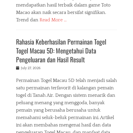
mendapatkan hasil terbaik dalam game Toto
Macao akan naik secara bersifat signifikan.
Trend dan
Read More …
Rahasia Keberhasilan Permainan Togel
Togel Macau 5D: Mengetahui Data
Pengeluaran dan Hasil Result
Posted
July 27, 2026
on
Permainan Togel Macau 5D telah menjadi salah
satu permainan terfavorit di kalangan pemain
togel di Tanah Air. Dengan sistem menarik dan
peluang menang yang menggoda, banyak
pemain yang berusaha berusaha untuk
memahami seluk-beluk permainan ini. Artikel
ini akan membahas mengenai hasil dan data
pengeluaran Togel Macau, dan manfaat data