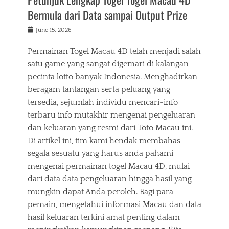
Bermula dari Data sampai Output Prize
Posted
June 15, 2026
on
Permainan Togel Macau 4D telah menjadi salah
satu game yang sangat digemari di kalangan
pecinta lotto banyak Indonesia. Menghadirkan
beragam tantangan serta peluang yang
tersedia, sejumlah individu mencari-info
terbaru info mutakhir mengenai pengeluaran
dan keluaran yang resmi dari Toto Macau ini.
Di artikel ini, tim kami hendak membahas
segala sesuatu yang harus anda pahami
mengenai permainan togel Macau 4D, mulai
dari data data pengeluaran hingga hasil yang
mungkin dapat Anda peroleh. Bagi para
pemain, mengetahui informasi Macau dan data
hasil keluaran terkini amat penting dalam