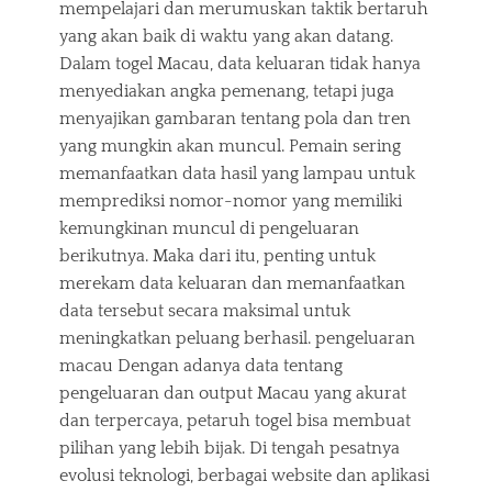
mempelajari dan merumuskan taktik bertaruh
yang akan baik di waktu yang akan datang.
Dalam togel Macau, data keluaran tidak hanya
menyediakan angka pemenang, tetapi juga
menyajikan gambaran tentang pola dan tren
yang mungkin akan muncul. Pemain sering
memanfaatkan data hasil yang lampau untuk
memprediksi nomor-nomor yang memiliki
kemungkinan muncul di pengeluaran
berikutnya. Maka dari itu, penting untuk
merekam data keluaran dan memanfaatkan
data tersebut secara maksimal untuk
meningkatkan peluang berhasil. pengeluaran
macau Dengan adanya data tentang
pengeluaran dan output Macau yang akurat
dan terpercaya, petaruh togel bisa membuat
pilihan yang lebih bijak. Di tengah pesatnya
evolusi teknologi, berbagai website dan aplikasi