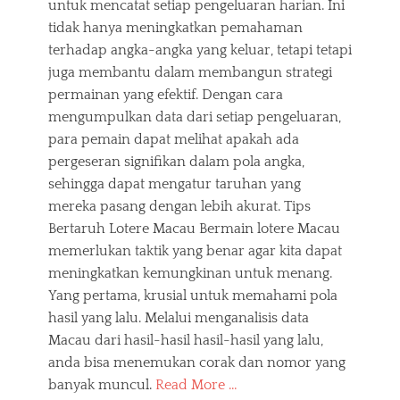
untuk mencatat setiap pengeluaran harian. Ini
tidak hanya meningkatkan pemahaman
terhadap angka-angka yang keluar, tetapi tetapi
juga membantu dalam membangun strategi
permainan yang efektif. Dengan cara
mengumpulkan data dari setiap pengeluaran,
para pemain dapat melihat apakah ada
pergeseran signifikan dalam pola angka,
sehingga dapat mengatur taruhan yang
mereka pasang dengan lebih akurat. Tips
Bertaruh Lotere Macau Bermain lotere Macau
memerlukan taktik yang benar agar kita dapat
meningkatkan kemungkinan untuk menang.
Yang pertama, krusial untuk memahami pola
hasil yang lalu. Melalui menganalisis data
Macau dari hasil-hasil hasil-hasil yang lalu,
anda bisa menemukan corak dan nomor yang
banyak muncul.
Read More …