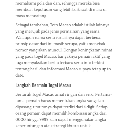
memahami pola dan dan, sehingga mereka bisa
membuat keputusan yang lebih baik saat di masa di
masa mendatang.
Sebagai tambahan, Toto Macao adalah istilah lainnya
yang merujuk pada jenis permainan yang sama.
Walaupun nama serta variasinya dapat berbeda,
prinsip dasar dari ini masih serupa, yaitu menebak
nomor yang akan muncul. Dengan keningkatan minat
yang pada togel Macao, banyaknya pemain aktif yang
juga menyaksikan berita terbaru serta info terkini
tentang hasil dan informasi Macao supaya tetap up to
date.
Langkah Bermain Togel Macau
Bertaruh Togel Macau amat ringan dan seru. Pertama-
tama, pemain harus menentukan angka yang siap
dipasang, umumnya dapat terdiri dari 4 digit. Setiap
orang pemain dapat memilih kombinasi angka dari
0000 hingga 9999, dan dapat menggunakan angka
keberuntungan atau strategi khusus untuk