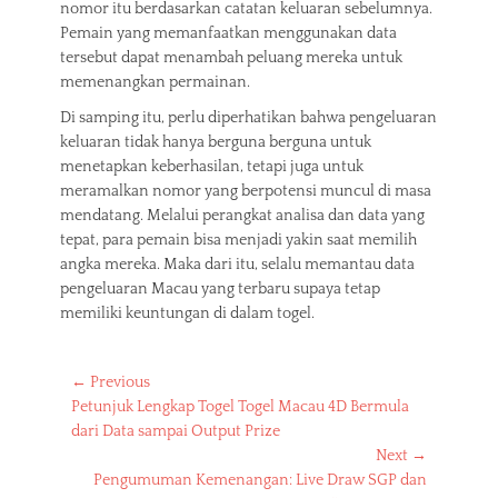
nomor itu berdasarkan catatan keluaran sebelumnya.
Pemain yang memanfaatkan menggunakan data
tersebut dapat menambah peluang mereka untuk
memenangkan permainan.
Di samping itu, perlu diperhatikan bahwa pengeluaran
keluaran tidak hanya berguna berguna untuk
menetapkan keberhasilan, tetapi juga untuk
meramalkan nomor yang berpotensi muncul di masa
mendatang. Melalui perangkat analisa dan data yang
tepat, para pemain bisa menjadi yakin saat memilih
angka mereka. Maka dari itu, selalu memantau data
pengeluaran Macau yang terbaru supaya tetap
memiliki keuntungan di dalam togel.
Post
← Previous
Previous
Petunjuk Lengkap Togel Togel Macau 4D Bermula
navigation
post:
dari Data sampai Output Prize
Next →
Next
Pengumuman Kemenangan: Live Draw SGP dan