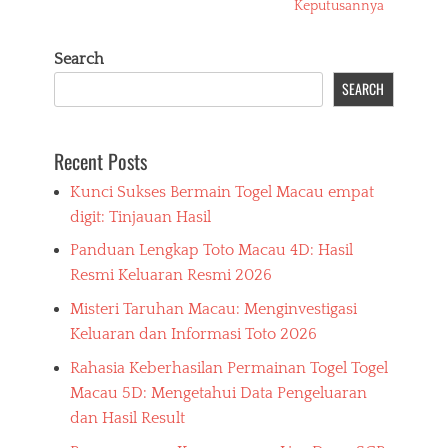
post:
Keputusannya
Search
SEARCH
Recent Posts
Kunci Sukses Bermain Togel Macau empat
digit: Tinjauan Hasil
Panduan Lengkap Toto Macau 4D: Hasil
Resmi Keluaran Resmi 2026
Misteri Taruhan Macau: Menginvestigasi
Keluaran dan Informasi Toto 2026
Rahasia Keberhasilan Permainan Togel Togel
Macau 5D: Mengetahui Data Pengeluaran
dan Hasil Result