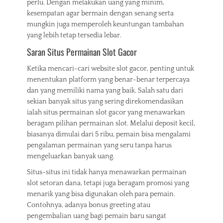
perlu. Dengan melakukan uang yang minim,
kesempatan agar bermain dengan senang serta
mungkin juga memperoleh keuntungan tambahan
yang lebih tetap tersedia lebar.
Saran Situs Permainan Slot Gacor
Ketika mencari-cari website slot gacor, penting untuk
menentukan platform yang benar-benar terpercaya
dan yang memiliki nama yang baik. Salah satu dari
sekian banyak situs yang sering direkomendasikan
ialah situs permainan slot gacor yang menawarkan
beragam pilihan permainan slot. Melalui deposit kecil,
biasanya dimulai dari 5 ribu, pemain bisa mengalami
pengalaman permainan yang seru tanpa harus
mengeluarkan banyak uang.
Situs-situs ini tidak hanya menawarkan permainan
slot setoran dana, tetapi juga beragam promosi yang
menarik yang bisa digunakan oleh para pemain.
Contohnya, adanya bonus greeting atau
pengembalian uang bagi pemain baru sangat