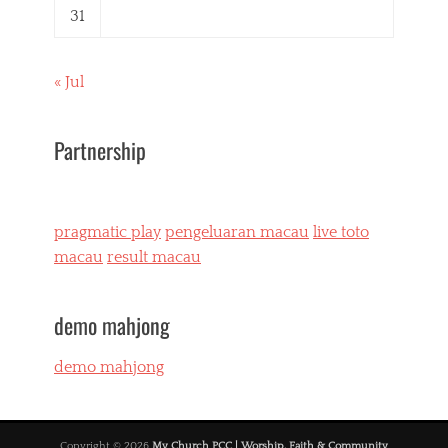
31
« Jul
Partnership
pragmatic play
pengeluaran macau
live toto
macau
result macau
demo mahjong
demo mahjong
Copyright © 2026
My Church PCC | Worship, Faith & Community