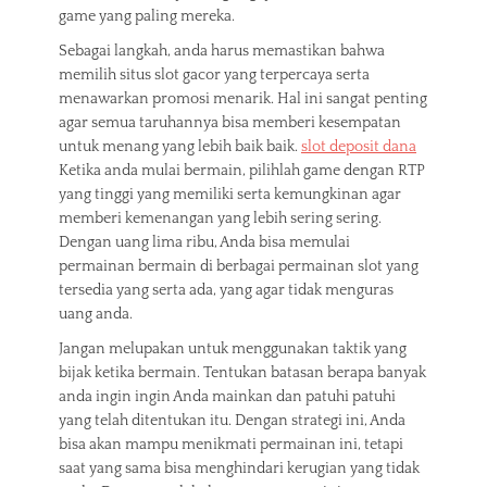
game yang paling mereka.
Sebagai langkah, anda harus memastikan bahwa
memilih situs slot gacor yang terpercaya serta
menawarkan promosi menarik. Hal ini sangat penting
agar semua taruhannya bisa memberi kesempatan
untuk menang yang lebih baik baik.
slot deposit dana
Ketika anda mulai bermain, pilihlah game dengan RTP
yang tinggi yang memiliki serta kemungkinan agar
memberi kemenangan yang lebih sering sering.
Dengan uang lima ribu, Anda bisa memulai
permainan bermain di berbagai permainan slot yang
tersedia yang serta ada, yang agar tidak menguras
uang anda.
Jangan melupakan untuk menggunakan taktik yang
bijak ketika bermain. Tentukan batasan berapa banyak
anda ingin ingin Anda mainkan dan patuhi patuhi
yang telah ditentukan itu. Dengan strategi ini, Anda
bisa akan mampu menikmati permainan ini, tetapi
saat yang sama bisa menghindari kerugian yang tidak